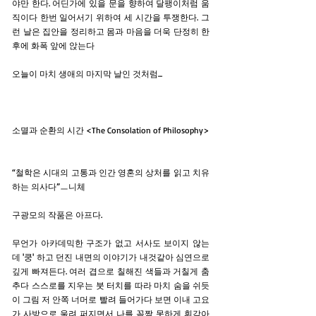
야만 한다. 어딘가에 있을 문을 향하여 달팽이처럼 움
직이다 한번 일어서기 위하여 세 시간을 투쟁한다. 그
런 날은 집안을 정리하고 몸과 마음을 더욱 단정히 한
후에 화폭 앞에 앉는다
오늘이 마치 생애의 마지막 날인 것처럼...
소멸과 순환의 시간 <The Consolation of Philosophy>
“철학은 시대의 고통과 인간 영혼의 상처를 읽고 치유
하는 의사다”ㅡ니체
구광모의 작품은 아프다.
무언가 아카데믹한 구조가 없고 서사도 보이지 않는
데 '쿵' 하고 던진 내면의 이야기가 내것같아 심연으로
깊게 빠져든다. 여러 겹으로 칠해진 색들과 거칠게 춤
추다 스스로를 지우는 붓 터치를 따라 마치 숨을 쉬듯
이 그림 저 안쪽 너머로 빨려 들어가다 보면 이내 고요
가 사방으로 울려 퍼지면서 나를 꼼짝 못하게 휘감아