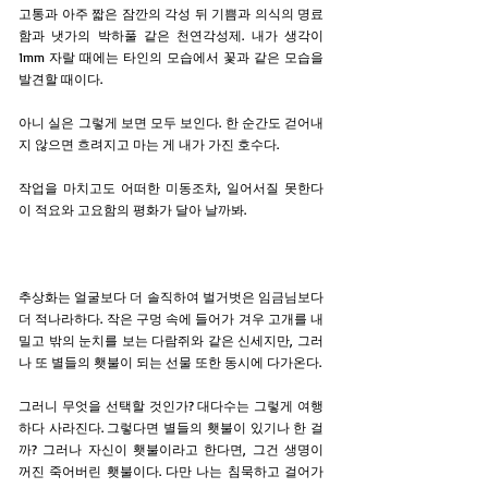
고통과 아주 짧은 잠깐의 각성 뒤 기쁨과 의식의 명료
함과 냇가의 박하풀 같은 천연각성제. 내가 생각이
1mm 자랄 때에는 타인의 모습에서 꽃과 같은 모습을
발견할 때이다.
아니 실은 그렇게 보면 모두 보인다. 한 순간도 걷어내
지 않으면 흐려지고 마는 게 내가 가진 호수다.
작업을 마치고도 어떠한 미동조차, 일어서질 못한다
이 적요와 고요함의 평화가 달아 날까봐.
추상화는 얼굴보다 더 솔직하여 벌거벗은 임금님보다
더 적나라하다. 작은 구멍 속에 들어가 겨우 고개를 내
밀고 밖의 눈치를 보는 다람쥐와 같은 신세지만, 그러
나 또 별들의 횃불이 되는 선물 또한 동시에 다가온다.
그러니 무엇을 선택할 것인가? 대다수는 그렇게 여행
하다 사라진다. 그렇다면 별들의 횃불이 있기나 한 걸
까? 그러나 자신이 횃불이라고 한다면, 그건 생명이
꺼진 죽어버린 횃불이다. 다만 나는 침묵하고 걸어가