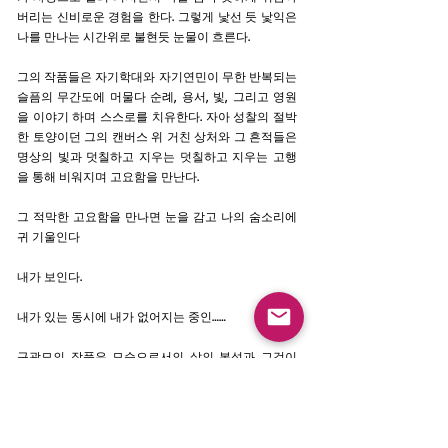
버리는 신비로운 경험을 한다. 그렇게 낯선 듯 낯익은
나를 만나는 시간위로 불현듯 눈물이 흐른다.
그의 작품들은 자기학대와 자기연민이 무한 반복되는
슬픔의 무간도에 머물다 순례, 용서, 빛, 그리고 영원
을 이야기 하며 스스로를 치유한다. 자아 성찰의 절박
한 토양이던 그의 캔버스 위 거친 상처와 그 흔적들은
명상의 빛과 덧칠하고 지우는 덧칠하고 지우는 고행
을 통해 비워지며 고요함을 만난다.
그 적막한 고요함을 만나면 눈을 감고 나의 숨소리에
귀 기울인다
내가 보인다.
내가 있는 동시에 내가 없어지는 중인……
구광모의 작품은 모순으로서의 삶의 본성과 그것이
부정되어야 할 필연성을 이해시키는 것이 아니라, 삶
을 그 자체로 긍정하고 나아가 자신의 삶을 창조하도
록 자극한다. 심연 앞에서도 두려움 없이 기투하는 넘
침과 상승의 정조를 전달하고 초월에로 향하는 행위