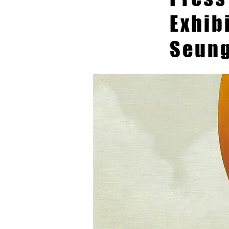
Exhib
Seung