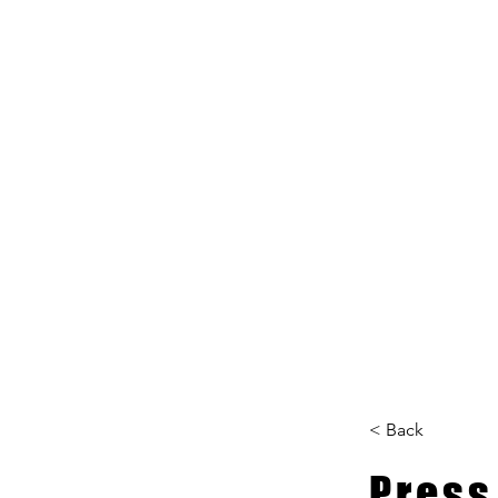
L GALLERY
< Back
Press