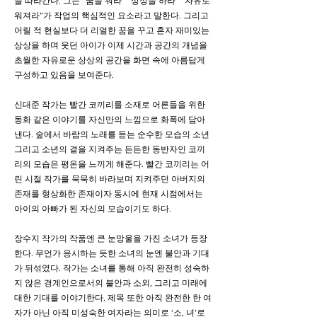
을 따라간다. 그는 “꿈을 꿔라” “상상을 하라” “자유로
워져라”가 작업의 핵심적인 요소라고 말한다. 그리고
어릴 적 현실보다 더 리얼한 꿈을 꾸고 혼자 재미있는
상상을 하며 웃던 아이가 이제 시간과 공간의 개념을
초월한 자유로운 상상의 공간을 화면 속에 아름답게
구성하고 있음을 보여준다.
신대준 작가는 빨간 코끼리를 소재로 어른들을 위한
동화 같은 이야기를 자신만의 느낌으로 화폭에 담아
낸다. 숲에서 바람의 노래를 듣는 순수한 모습의 소년
그리고 소년의 곁을 지켜주는 든든한 동반자인 코끼
리의 모습은 평온을 느끼게 해준다. 빨간 코끼리는 어
린 시절 작가를 묵묵히 바라보며 지켜주던 아버지의
존재를 형상화한 존재이자 동시에 현재 시점에서는
아이의 아빠가 된 자신의 모습이기도 하다.
장수지 작가의 작품엔 큰 눈망울을 가진 소녀가 등장
한다. 무언가 응시하는 듯한 소녀의 눈엔 불안과 기대
가 뒤섞였다. 작가는 소녀를 통해 아직 완전히 성숙하
지 않은 경계인으로서의 불안과 소외, 그리고 미래에
대한 기대를 이야기한다. 제목 또한 아직 완전한 한 여
자가 아닌 아직 미성숙한 여자라는 의미로 ‘소, 녀’로