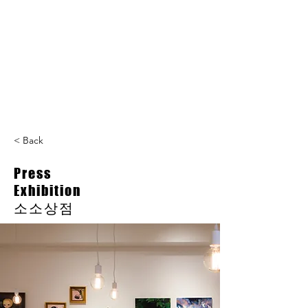
L GALLERY
< Back
Press
Exhibition
소소상점