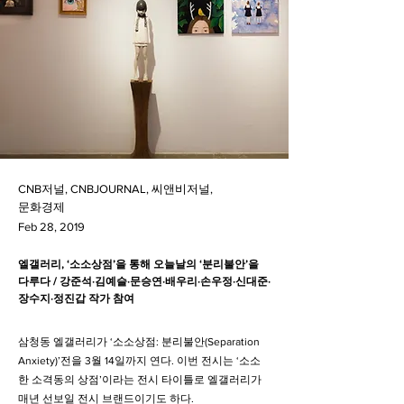
CNB저널, CNBJOURNAL, 씨앤비저널,
문화경제
Feb 28, 2019
엘갤러리, ‘소소상점’을 통해 오늘날의 ‘분리불안’을
다루다 / 강준석·김예슬·문승연·배우리·손우정·신대준·
장수지·정진갑 작가 참여
삼청동 엘갤러리가 ‘소소상점: 분리불안(Separation
Anxiety)’전을 3월 14일까지 연다. 이번 전시는 ‘소소
한 소격동의 상점’이라는 전시 타이틀로 엘갤러리가
매년 선보일 전시 브랜드이기도 하다.