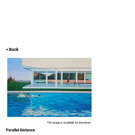
L GALLERY
< Back
The image is available for download
Parallel Distance