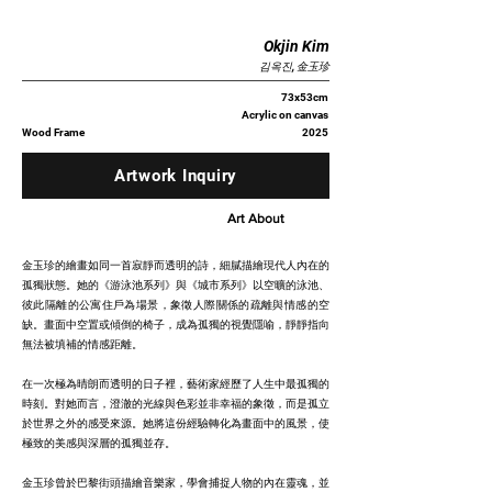
Okjin Kim
김옥진, 金玉珍
73x53cm
Acrylic on canvas
Wood Frame
2025
Artwork Inquiry
Art About
金玉珍的繪畫如同一首寂靜而透明的詩，細膩描繪現代人內在的
孤獨狀態。她的《游泳池系列》與《城市系列》以空曠的泳池、
彼此隔離的公寓住戶為場景，象徵人際關係的疏離與情感的空
缺。畫面中空置或傾倒的椅子，成為孤獨的視覺隱喻，靜靜指向
無法被填補的情感距離。
在一次極為晴朗而透明的日子裡，藝術家經歷了人生中最孤獨的
時刻。對她而言，澄澈的光線與色彩並非幸福的象徵，而是孤立
於世界之外的感受來源。她將這份經驗轉化為畫面中的風景，使
極致的美感與深層的孤獨並存。
金玉珍曾於巴黎街頭描繪音樂家，學會捕捉人物的內在靈魂，並