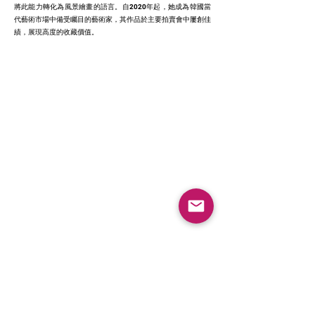
將此能力轉化為風景繪畫的語言。自2020年起，她成為韓國當
代藝術市場中備受矚目的藝術家，其作品於主要拍賣會中屢創佳
績，展現高度的收藏價值。