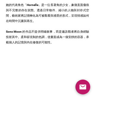
她的代表角色「Hornelle」是一位長著角的少女，象徵直面傷痕
與不完整的存在狀態。透過日常物件、縮小的人物與封存式空
間，藝術家將記憶轉化為可被觀看與感受的形式，呈現情感如何
在時間中沉澱與再生。
Sono Moon 的作品不提供明確敘事，而是邀請觀者將自身經驗
投射其中。柔和卻克制的色調，使畫面成為一個安靜的容器，承
載個人的記憶與內在修復的可能性。