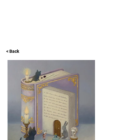
L GALLERY
< Back