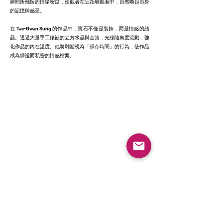
瞬間所殘留的情緒密度，使觀者在近距離觀看中，自然喚起自身
的記憶與感受。
在 Tae-Gwan Sung 的作品中，寶石不僅是裝飾，而是情感的結
晶。透過大量手工鑲嵌的立方水晶與金箔，光線隨角度流動，強
化作品的內在溫度。他將雕塑視為「保存時間」的行為，使作品
成為靜謐而私密的情感檔案。