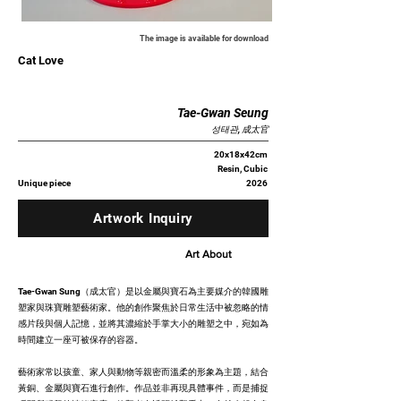
The image is available for download
Cat Love
Tae-Gwan Seung
성태관, 成太官
20x18x42cm
Resin, Cubic
Unique piece
2026
Artwork Inquiry
Art About
Tae-Gwan Sung（成太官）是以金屬與寶石為主要媒介的韓國雕
塑家與珠寶雕塑藝術家。他的創作聚焦於日常生活中被忽略的情
感片段與個人記憶，並將其濃縮於手掌大小的雕塑之中，宛如為
時間建立一座可被保存的容器。
藝術家常以孩童、家人與動物等親密而溫柔的形象為主題，結合
黃銅、金屬與寶石進行創作。作品並非再現具體事件，而是捕捉