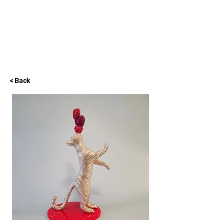
L GALLERY
< Back