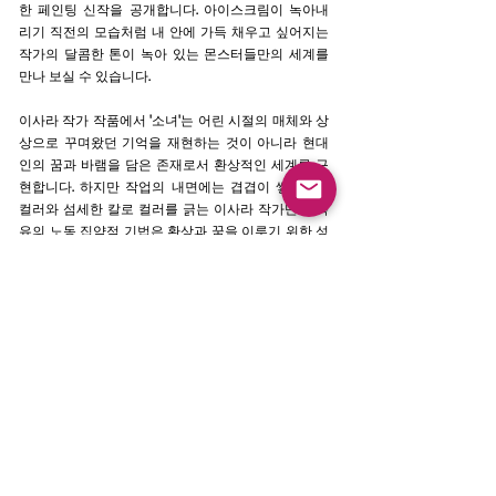
한 페인팅 신작을 공개합니다. 아이스크림이 녹아내
리기 직전의 모습처럼 내 안에 가득 채우고 싶어지는
작가의 달콤한 톤이 녹아 있는 몬스터들만의 세계를
만나 보실 수 있습니다.
이사라 작가 작품에서 '소녀'는 어린 시절의 매체와 상
상으로 꾸며왔던 기억을 재현하는 것이 아니라 현대
인의 꿈과 바램을 담은 존재로서 환상적인 세계를 구
현합니다. 하지만 작업의 내면에는 겹겹이 쌓아가는
컬러와 섬세한 칼로 컬러를 긁는 이사라 작가만의 특
유의 노동 집약적 기법은 환상과 꿈을 이루기 위한 성
장의 노력처럼 아티스트가 전달하는 메시지를 내포하
고 있습니다.
이번 전시에서 선보이는 특별한 럭키 베어 조각과 몬
스터 시리즈를 통해 희망을 담고 있는 소녀에게 가기
위한 여정의 길을 안내합니다. 몬스터들의 익살스러
움과 친근함을 가진 존재들과 함께 이사라 작가의 세
계로 들어가는 여정의 시작을 함께 하시길 바랍니다.
Previous
Next