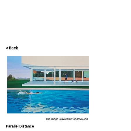
L GALLERY
< Back
The image is available for download
Parallel Distance