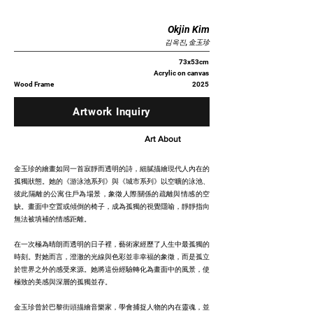
Okjin Kim
김옥진, 金玉珍
73x53cm
Acrylic on canvas
Wood Frame
2025
Artwork Inquiry
Art About
金玉珍的繪畫如同一首寂靜而透明的詩，細膩描繪現代人內在的
孤獨狀態。她的《游泳池系列》與《城市系列》以空曠的泳池、
彼此隔離的公寓住戶為場景，象徵人際關係的疏離與情感的空
缺。畫面中空置或傾倒的椅子，成為孤獨的視覺隱喻，靜靜指向
無法被填補的情感距離。
在一次極為晴朗而透明的日子裡，藝術家經歷了人生中最孤獨的
時刻。對她而言，澄澈的光線與色彩並非幸福的象徵，而是孤立
於世界之外的感受來源。她將這份經驗轉化為畫面中的風景，使
極致的美感與深層的孤獨並存。
金玉珍曾於巴黎街頭描繪音樂家，學會捕捉人物的內在靈魂，並