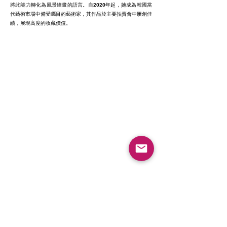
將此能力轉化為風景繪畫的語言。自2020年起，她成為韓國當
代藝術市場中備受矚目的藝術家，其作品於主要拍賣會中屢創佳
績，展現高度的收藏價值。