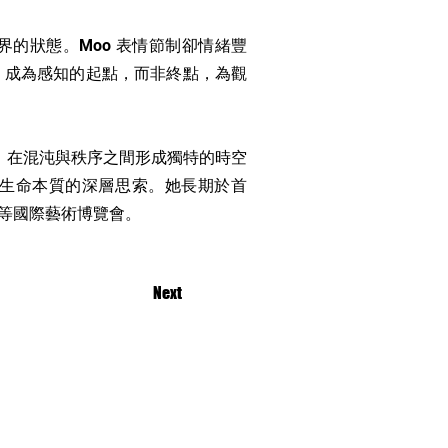
界的狀態。Moo 表情節制卻情緒豐
」成為感知的起點，而非終點，為觀
構，在混沌與秩序之間形成獨特的時空
生命本質的深層思索。她長期於首
ral 等國際藝術博覽會。
Next