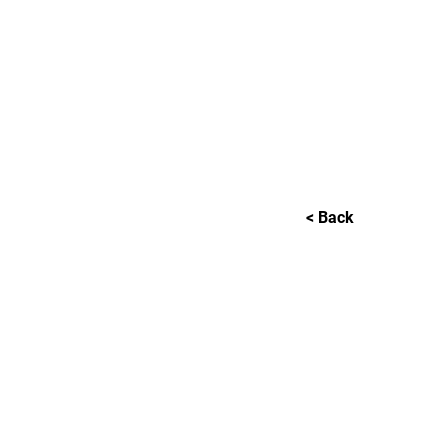
L GALLERY
< Back