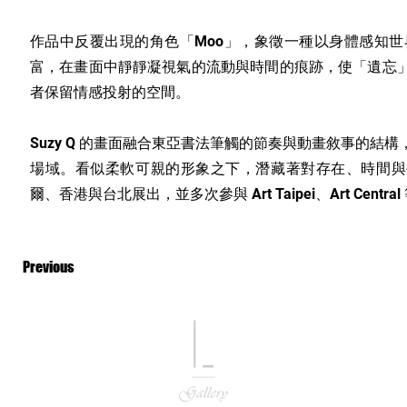
作品中反覆出現的角色「Moo」，象徵一種以身體感知世
富，在畫面中靜靜凝視氣的流動與時間的痕跡，使「遺忘
者保留情感投射的空間。
Suzy Q 的畫面融合東亞書法筆觸的節奏與動畫敘事的結
場域。看似柔軟可親的形象之下，潛藏著對存在、時間與
爾、香港與台北展出，並多次參與 Art Taipei、Art Cent
Previous