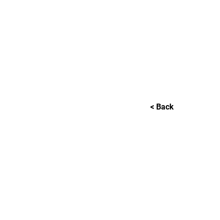
L GALLERY
< Back