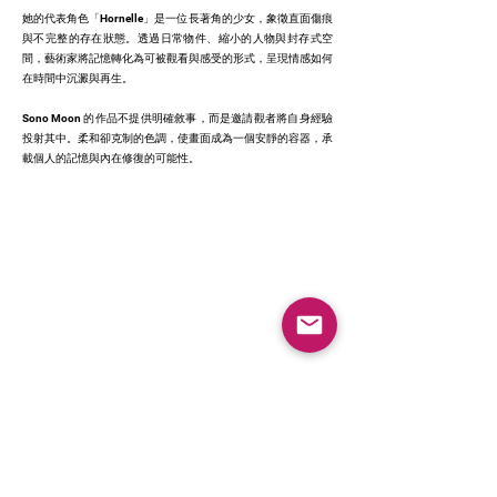
她的代表角色「Hornelle」是一位長著角的少女，象徵直面傷痕
與不完整的存在狀態。透過日常物件、縮小的人物與封存式空
間，藝術家將記憶轉化為可被觀看與感受的形式，呈現情感如何
在時間中沉澱與再生。
Sono Moon 的作品不提供明確敘事，而是邀請觀者將自身經驗
投射其中。柔和卻克制的色調，使畫面成為一個安靜的容器，承
載個人的記憶與內在修復的可能性。