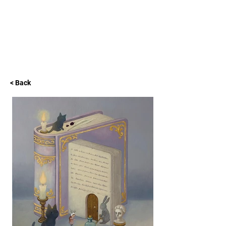
L GALLERY
< Back