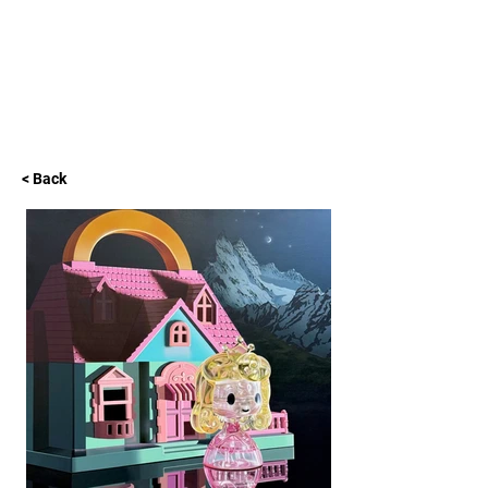
L GALLERY
< Back