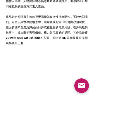
創作以英雄、人物與怪物等熟悉角色為敘事媒介，引導觀者以如
同遊戲般的直覺方式進入畫面。
作品融合超現實主義的視覺語彙與象徵性行為動作，置於色彩濃
烈、近似玩具世界的場景中，隱喻並映照當代社會與政治現實。
畫面彷彿來自潛意識的白日夢或被扭曲的電影片段，在夢境般的
敘事中，提出藝術家對價值、權力與現實感的提問。其作品曾獲
2019 年 UOB Art Exhibition 入選，並於第 65 屆泰國國家美術
展榮獲第三名。