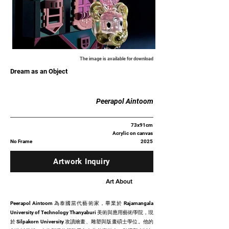
The image is available for download
Dream as an Object
Peerapol Aintoom
73x91cm
Acrylic on canvas
No Frame
2025
Artwork Inquiry
Art About
Peerapol Aintoom 為泰國當代藝術家，畢業於 Rajamangala
University of Technology Thanyaburi 美術與應用藝術學院，現
於 Silpakorn University 攻讀繪畫、雕塑與版畫碩士學位。他的